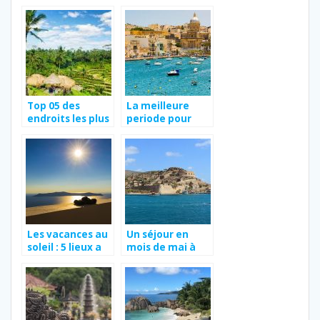
temperatures et
endroits a visiter
saisons
en France au
cours d’un
voyage ?
Top 05 des
La meilleure
endroits les plus
periode pour
calmes a visiter
voyager a Malte.
en mois de
septembre
Les vacances au
Un séjour en
soleil : 5 lieux a
mois de mai à
choisir en juillet
Crète : les
2022
activités, le
climat et le prix
des billets