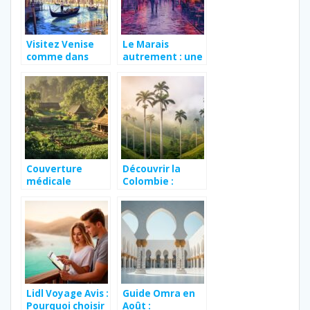
Visitez Venise
Le Marais
comme dans
autrement : une
‘The Tourist’ :
visite insolite au
itineraire et
cœur de
astuces pour
l’histoire
petits budgets
parisienne et ses
cafes litteraires
mythiques
Couverture
Découvrir la
médicale
Colombie :
d’urgence :
conseils pour un
l’assurance
voyage
indispensable
inoubliable
pour les
wwoofers
Lidl Voyage Avis :
Guide Omra en
Pourquoi choisir
Août :