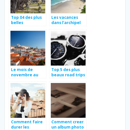
Top 04 des plus
Les vacances
belles
dans l’archipel
destinations
des Seychelles
ensoleillées où
se rendre à
moindre coût en
2022
Le mois de
Top 5 des plus
novembre au
beaux road trips
Portugal
a faire en moto
en France
Comment faire
Comment creer
durer les
un album photo