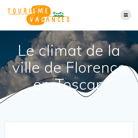
Passer
au
contenu
Le climat de la
ville de Florence
en Toscan