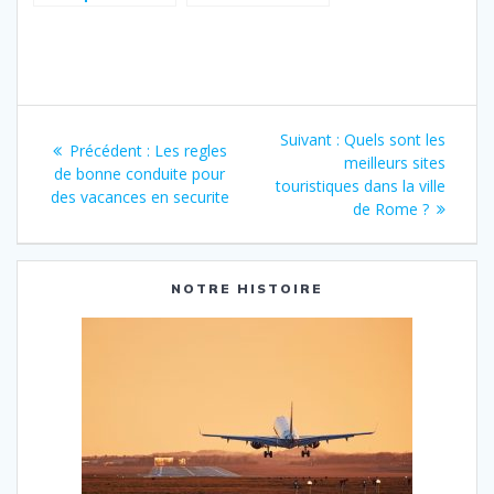
ce service de
Expériences et
reservation de
Conseils
vacances et
Pratiques pour
profiter des
un Pèlerinage
offres spéciales
Réussi avec
Navigation
Sérénité et
Protection
Article
Suivant :
Quels sont les
Article
Précédent :
Les regles
Sanitaire
de
suivant
meilleurs sites
précédent
de bonne conduite pour
:
touristiques dans la ville
:
des vacances en securite
l’article
de Rome ?
NOTRE HISTOIRE