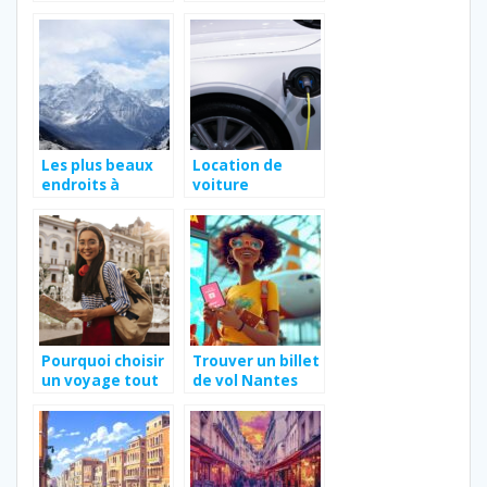
vacances apres
en ligne de vos
la reprise ?
vacances ?
Les plus beaux
Location de
endroits à
voiture
découvrir en
electrique a
France
paris : quels sont
les principaux
avantages
Pourquoi choisir
Trouver un billet
un voyage tout
de vol Nantes
compris en Inde
Martinique au
pour vivre une
meilleur prix
experience
inoubliable