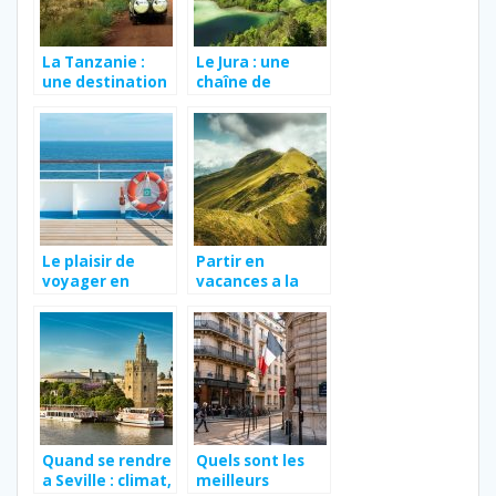
La Tanzanie :
Le Jura : une
une destination
chaîne de
pleine de
montagnes
surprise
méconnue
Le plaisir de
Partir en
voyager en
vacances a la
bateau de
montagne pour
croisière !
decouvrir de
nouveaux
endroits
Quand se rendre
Quels sont les
a Seville : climat,
meilleurs