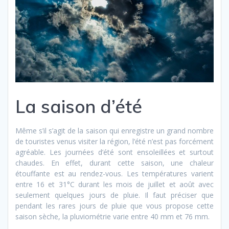
La saison d’été
Même s’il s’agit de la saison qui enregistre un grand nombre
de touristes venus visiter la région, l’été n’est pas forcément
agréable. Les journées d’été sont ensoleillées et surtout
chaudes. En effet, durant cette saison, une chaleur
étouffante est au rendez-vous. Les températures varient
entre 16 et 31°C durant les mois de juillet et août avec
seulement quelques jours de pluie. Il faut préciser que
pendant les rares jours de pluie que vous propose cette
saison sèche, la pluviométrie varie entre 40 mm et 76 mm.