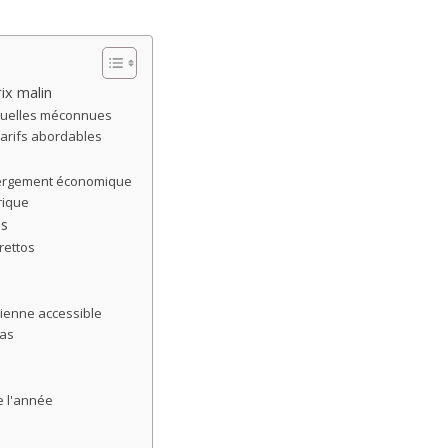
ix malin
 ruelles méconnues
tarifs abordables
bergement économique
rique
es
rettos
itienne accessible
pas
e l'année