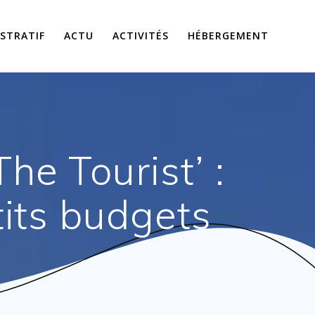
STRATIF
ACTU
ACTIVITÉS
HÉBERGEMENT
he Tourist’ :
tits budgets