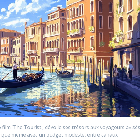
 film 'The Tourist', dévoile ses trésors aux voyageurs avisés
 unique même avec un budget modeste, entre canaux