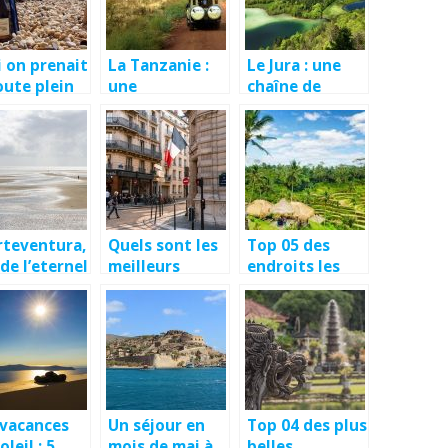
i on prenait
La Tanzanie :
Le Jura : une
oute plein
une
chaîne de
 ?
destination
montagnes
pleine de
méconnue
surprise
rteventura,
Quels sont les
Top 05 des
e de l’eternel
meilleurs
endroits les
ntemps
endroits a
plus calmes a
visiter en
visiter en mois
France au
de septembre
cours d’un
voyage ?
 vacances
Un séjour en
Top 04 des plus
oleil : 5
mois de mai à
belles