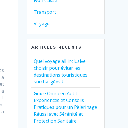
Non classé
Transport
Voyage
ARTICLES RÉCENTS
Quel voyage all inclusive
choisir pour éviter les
es
destinations touristiques
la
surchargées ?
et
la
Guide Omra en Août :
t.
Expériences et Conseils
nt
Pratiques pour un Pèlerinage
la
Réussi avec Sérénité et
Protection Sanitaire