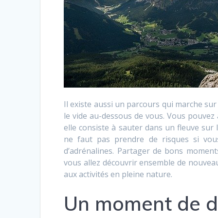
Il existe aussi un parcours qui marche sur 
le vide au-dessous de vous. Vous pouvez a
elle consiste à sauter dans un fleuve sur 
ne faut pas prendre de risques si vous
d’adrénalines. Partager de bons moments 
vous allez découvrir ensemble de nouvea
aux activités en pleine nature.
Un moment de d