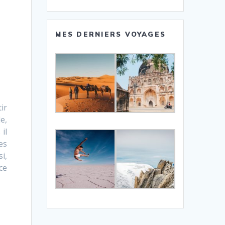
MES DERNIERS VOYAGES
ir
e,
il
es
i,
ce