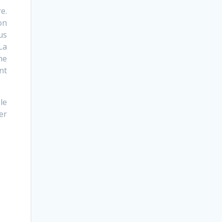
e.
on
us
La
ne
nt
le
er