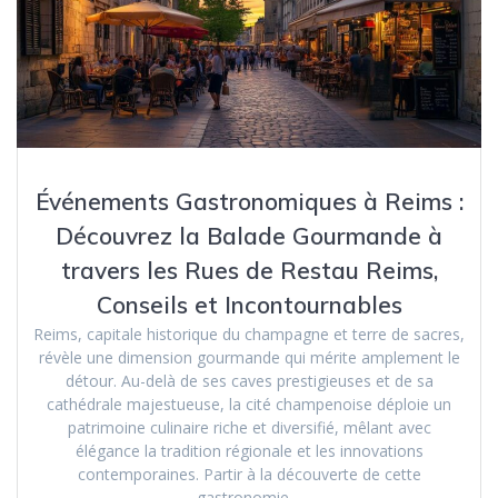
Événements Gastronomiques à Reims :
Découvrez la Balade Gourmande à
travers les Rues de Restau Reims,
Conseils et Incontournables
Reims, capitale historique du champagne et terre de sacres,
révèle une dimension gourmande qui mérite amplement le
détour. Au-delà de ses caves prestigieuses et de sa
cathédrale majestueuse, la cité champenoise déploie un
patrimoine culinaire riche et diversifié, mêlant avec
élégance la tradition régionale et les innovations
contemporaines. Partir à la découverte de cette
gastronomie…