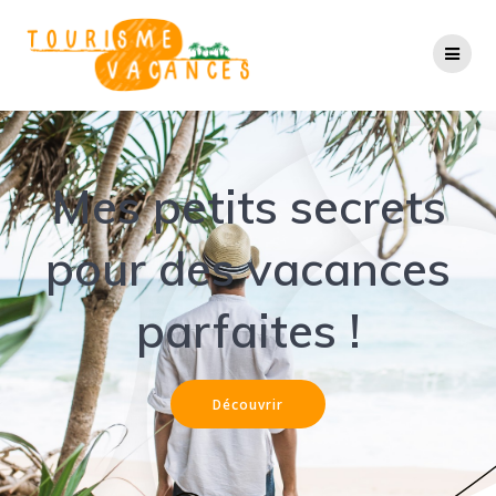
Passer
au
contenu
Mes petits secrets
pour des vacances
parfaites !
Découvrir