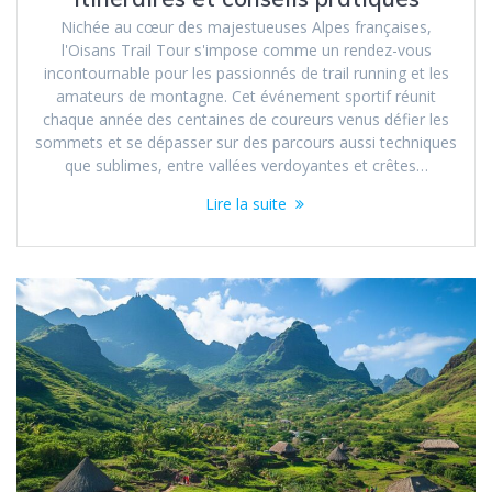
Nichée au cœur des majestueuses Alpes françaises,
l'Oisans Trail Tour s'impose comme un rendez-vous
incontournable pour les passionnés de trail running et les
amateurs de montagne. Cet événement sportif réunit
chaque année des centaines de coureurs venus défier les
sommets et se dépasser sur des parcours aussi techniques
que sublimes, entre vallées verdoyantes et crêtes…
Lire la suite