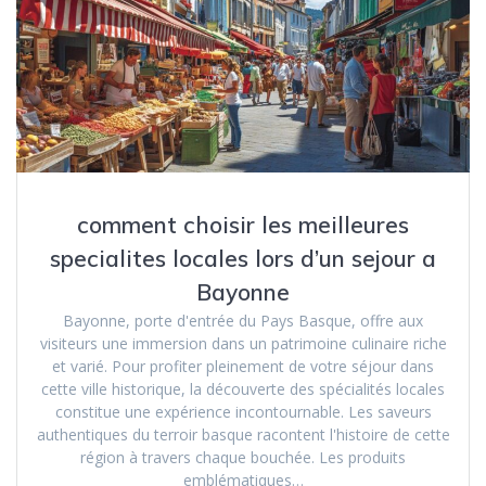
comment choisir les meilleures
specialites locales lors d’un sejour a
Bayonne
Bayonne, porte d'entrée du Pays Basque, offre aux
visiteurs une immersion dans un patrimoine culinaire riche
et varié. Pour profiter pleinement de votre séjour dans
cette ville historique, la découverte des spécialités locales
constitue une expérience incontournable. Les saveurs
authentiques du terroir basque racontent l'histoire de cette
région à travers chaque bouchée. Les produits
emblématiques…