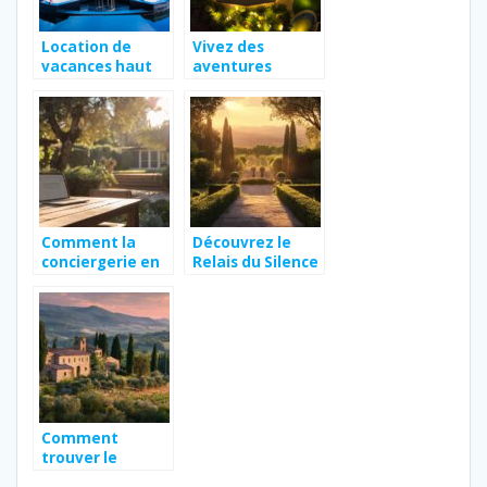
Location de
Vivez des
vacances haut
aventures
de gamme :
inoubliables en
decouvrez les
famille : les lieux
avantages
à visiter en
Normandie
Comment la
Découvrez le
conciergerie en
Relais du Silence
ligne simplifie la
– Le Mas de
gestion de votre
Guilles, un havre
résidence
de paix près des
secondaire
trésors de la
Provence
Comment
trouver le
meilleur