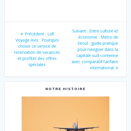
hébergement en
Toscane pour
vos vacances
Navigation
Article
Suivant :
Entre culture et
Article
Précédent :
Lidl
de
suivant
économie : Metro de
précédent
Voyage Avis : Pourquoi
:
Seoul : guide pratique
:
choisir ce service de
l’article
pour naviguer dans la
reservation de vacances
capitale sud-coréenne
et profiter des offres
avec comparatif tarifaire
spéciales
international
NOTRE HISTOIRE