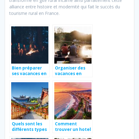
transformé en gîte rural incarne ainsi parfaitement cette
alliance entre histoire et modernité qui fait le succès du
tourisme rural en France.
Bien préparer
Organiser des
ses vacances en
vacances en
camping
famille,
comment éviter
les dépenses
superflues ?
Quels sont les
Comment
différents types
trouver un hotel
de VISA chinois à
a Nice ?