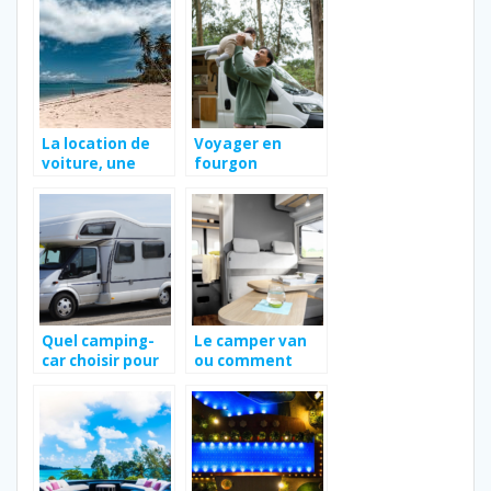
connaître
absolument ?
La location de
Voyager en
voiture, une
fourgon
solution ideale
amenage : tout
pour explorer la
ce que vous
Guadeloupe
devez savoir
Quel camping-
Le camper van
car choisir pour
ou comment
ses vacances ?
conjuguer
mobilite et
confort pour vos
excursions et
vos vacances au
long cours