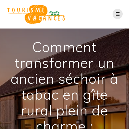
Passer
au
contenu
Comment
transformer un
ancien séchoir à
tabac en gîte
rural plein de
charme :