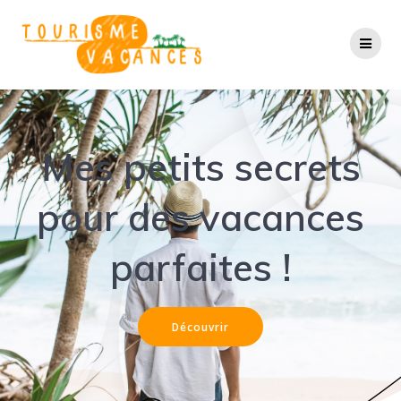
Passer
au
contenu
Mes petits secrets
pour des vacances
parfaites !
Découvrir