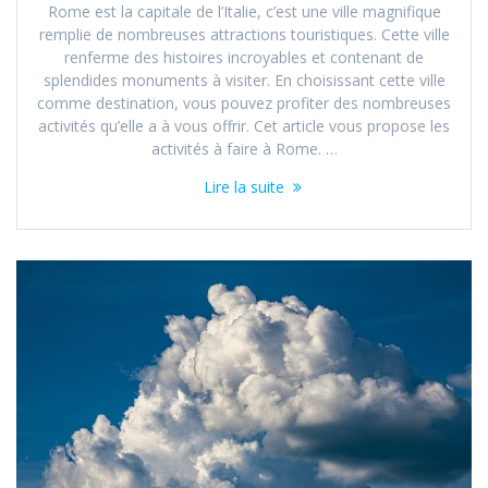
Rome est la capitale de l’Italie, c’est une ville magnifique
remplie de nombreuses attractions touristiques. Cette ville
renferme des histoires incroyables et contenant de
splendides monuments à visiter. En choisissant cette ville
comme destination, vous pouvez profiter des nombreuses
activités qu’elle a à vous offrir. Cet article vous propose les
activités à faire à Rome. …
Lire la suite