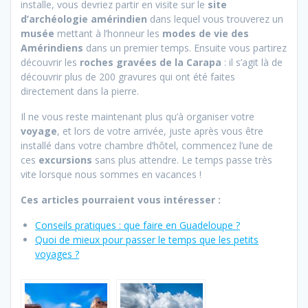
installe, vous devriez partir en visite sur le
site
d’archéologie amérindien
dans lequel vous trouverez un
musée
mettant à l’honneur les
modes de vie des
Amérindiens
dans un premier temps. Ensuite vous partirez
découvrir les
roches gravées de la Carapa
: il s’agit là de
découvrir plus de 200 gravures qui ont été faites
directement dans la pierre.
Il ne vous reste maintenant plus qu’à organiser votre
voyage
, et lors de votre arrivée, juste après vous être
installé dans votre chambre d’hôtel, commencez l’une de
ces
excursions
sans plus attendre. Le temps passe très
vite lorsque nous sommes en vacances !
Ces articles pourraient vous intéresser :
Conseils pratiques : que faire en Guadeloupe ?
Quoi de mieux pour passer le temps que les petits
voyages ?