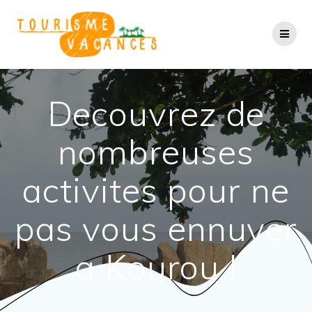
Passer
au
contenu
Decouvrez de
nombreuses
activites pour ne
pas vous ennuyer
a Kourou !