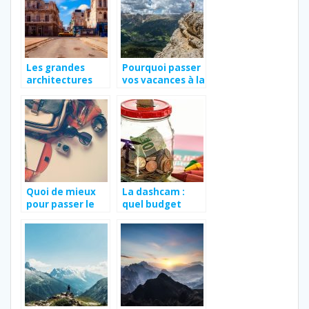
Les grandes
Pourquoi passer
architectures
vos vacances à la
historiques de
montagne?
Cuba.
Quoi de mieux
La dashcam :
pour passer le
quel budget
temps que les
prévoir pour s’en
petits voyages ?
procurer ?