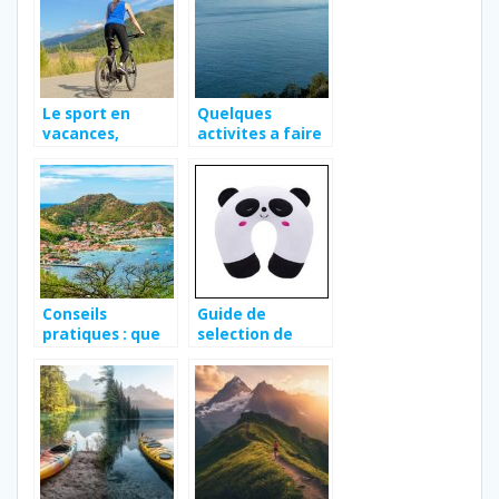
Le sport en
Quelques
vacances,
activites a faire
quelles sont les
a Lisbonne en 3
options
jours
possibles ?
Conseils
Guide de
pratiques : que
selection de
faire en
meilleur coussin
Guadeloupe ?
de voyage pour
mineur !