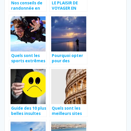
Nos conseils de
LE PLAISIR DE
randonnée en
VOYAGER EN
montagne
PLEIN AIR !
Quels sont les
Pourquoi opter
sports extrêmes
pour des
à tester
vacances a la
absolument à la
mer ?
montagne ?
Guide des 10 plus
Quels sont les
belles insultes
meilleurs sites
en anglais
touristiques
dans la ville de
Rome ?