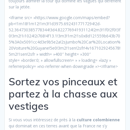
toujours admirer la tour qui domine les vagues qui déferlent
sur la jetée.
<iframe src= »https://www.google.com/maps/embed?
pb=!1m18!1m12!1m3!1d3975.6924317717294!2d-
52.364730385778344!3d4.822776941931124!2m3!1f0!2f0!3f
0!3m2!1i1024!2i768!4f13.1!3m3!1m2!1s0x8d121559b643b70
5%3A0x5091cc4d3e9b5e2a!2sJumbo%20Car%20Location%
20Voiture%20Guyane!5e0!3m2!1sen!2sfr!4v1671029245678!
5m2!1sen!2sfr » width= »400″ height= »300″
style= »border:0; » allowfullscreen= » » loading= »lazy »
referrerpolicy= »no-referrer-when-downgrade »></iframe>
Sortez vos pinceaux et
partez à la chasse aux
vestiges
Si vous vous intéressez de près à la
culture colombienne
qui dominait en ces terres avant que la France ne s’y