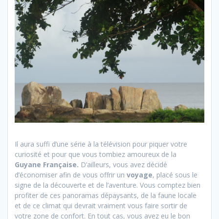
Il aura suffi d’une série à la télévision pour piquer votre
curiosité et pour que vous tombiez amoureux de la
Guyane Française.
D’ailleurs, vous avez décidé
d’économiser afin de vous offrir un
voyage
, placé sous le
signe de la découverte et de l’aventure. Vous comptez bien
profiter de ces panoramas dépaysants, de la faune locale
et de ce climat qui devrait vraiment vous faire sortir de
votre zone de confort. En tout cas, vous avez eu le bon