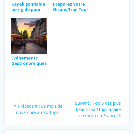
Kayak gonflable
Préparez votre
ou rigide pour
Oisans Trail Tour
pêcheur : Le
: un défi
guide complet
majestueux au
pour bien choisir
cœur des alpes,
itinéraires et
conseils
pratiques
Événements
Gastronomiques
à Reims :
Découvrez la
Balade
Gourmande à
travers les Rues
Navigation
de Restau
Reims, Conseils
Article
Suivant :
Top 5 des plus
Article
Précédent :
Le mois de
et
de
suivant
beaux road trips a faire
Incontournables
précédent
novembre au Portugal
:
en moto en France
:
l’article