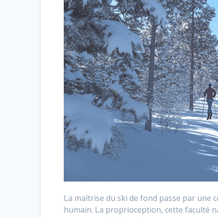
La maîtrise du ski de fond passe par un
humain. La proprioception, cette faculté 