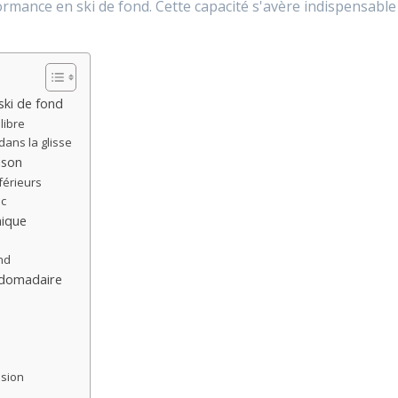
formance en ski de fond. Cette capacité s'avère indispensable
ski de fond
libre
ans la glisse
ison
érieurs
nc
nique
nd
bdomadaire
sion