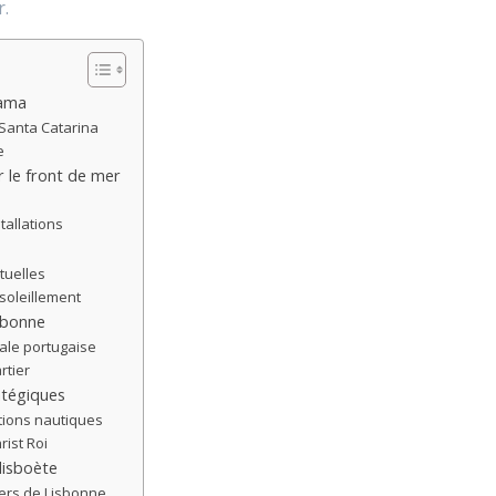
r.
fama
Santa Catarina
e
r le front de mer
tallations
tuelles
soleillement
isbonne
tale portugaise
rtier
atégiques
tions nautiques
rist Roi
lisboète
iers de Lisbonne